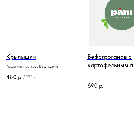
Крылышки
Бефстроганов с
картофельным пю
Крыло куриное, соус BBQ, кунжут
480
р.
/
275 г
690
р.