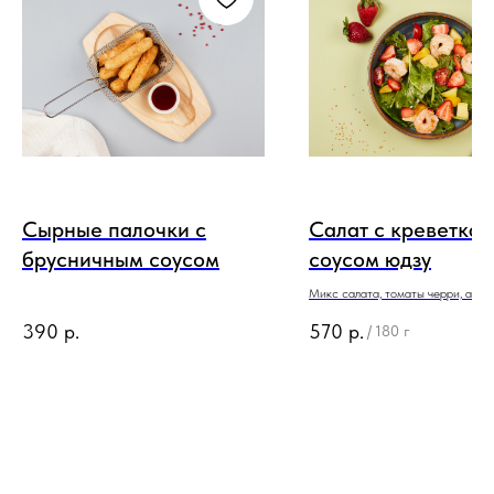
Сырные палочки с
Салат с креветкам
брусничным соусом
соусом юдзу
Микс салата, томаты черри, апел
манго, клубника, креветки, соус ю
390
р.
570
р.
/
180 г