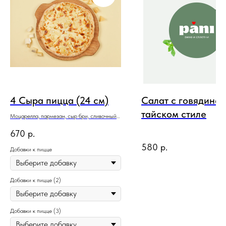
4 Сыра пицца (24 см)
Салат с говядиной
тайском стиле
Моцарелла, пармезан, сыр бри, сливочный
соус блю чиз
670
р.
580
р.
Добавки к пицце
Добавки к пицце (2)
Добавки к пицце (3)