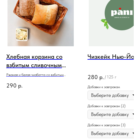
Хлебная корзина со
Чизкейк Нью-Йор
взбитым сливочным
маслом
Ржаная и белая чиабатта со взбитым
280
р.
/
125 г
сливочным маслом
290
р.
Добавки к завтракам
Добавки к завтракам (2)
Добавки к завтракам (3)