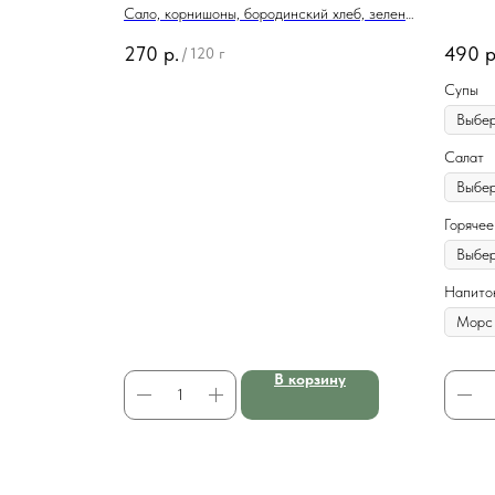
Сало, корнишоны, бородинский хлеб, зеленый
лук
270
р.
490
р
/
120 г
Супы
Салат
Горячее
Напито
В корзину