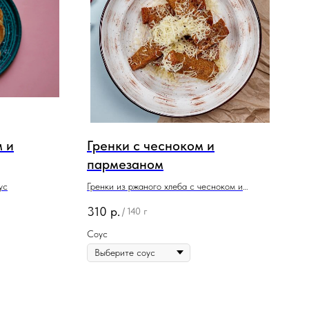
 и
Гренки с чесноком и
пармезаном
ус
Гренки из ржаного хлеба с чесноком и
пармезаном
310
р.
/
140 г
Соус