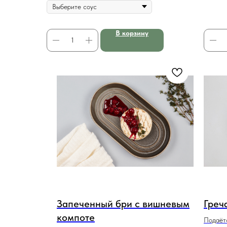
В корзину
Запеченный бри с вишневым
Греч
компоте
Подаётс