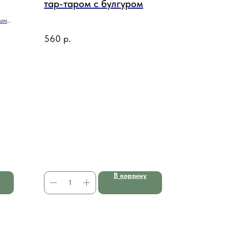
тар-таром с булгуром
тым
560
р.
В корзину