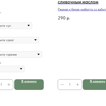
сливочным маслом
Ржаная и белая чиабатта со взби
.
сливочным маслом
290
р.
к
В корзину
В корзину