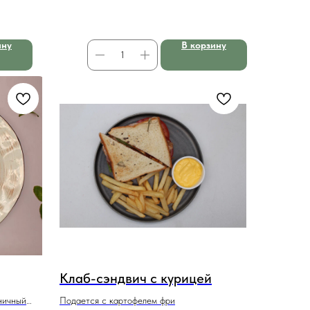
ину
В корзину
Клаб-сэндвич с курицей
бничный
Подается с картофелем фри