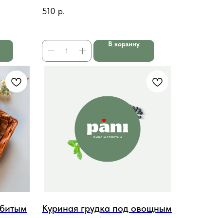
510
р.
В корзину
збитым
Куриная грудка под овощным