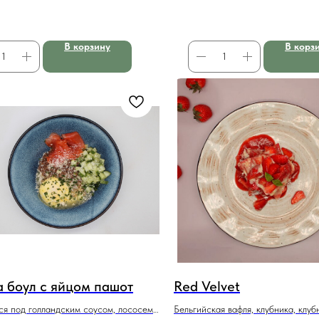
В корзину
В корз
а боул с яйцом пашот
Red Velvet
я под голландским соусом, лососем
Бельгийская вафля, клубника, клу