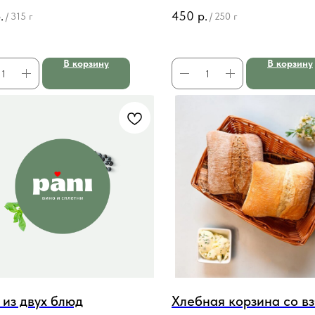
армезаном
соус, ванильный соус
.
450
р.
/
315 г
/
250 г
В корзину
В корзину
 из двух блюд
Хлебная корзина со в