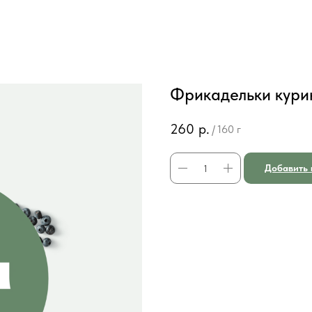
Фрикадельки курин
260
р.
/
160 г
Добавить 