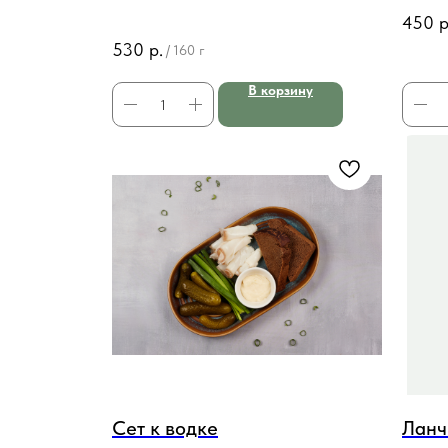
с/с и п
450
р
530
р.
/
160 г
В корзину
Сет к водке
Ланч