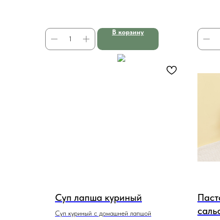
В корзину
Суп лапша куриный
Паст
саль
Суп куриный с домашней лапшой