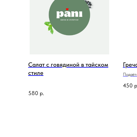
Салат с говядиной в тайском
Греч
стиле
Подаётс
с/с и п
450
р
580
р.