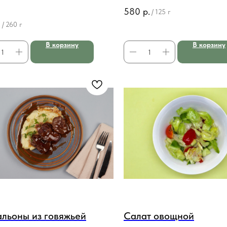
а
580
р.
/
125 г
.
/
260 г
В корзину
В корзину
льоны из говяжьей
Салат овощной