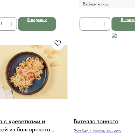
В корзину
В корз
а с креветками и
Вителло тоннато
сой из болгарского
Ростбиф с соусом тоннато