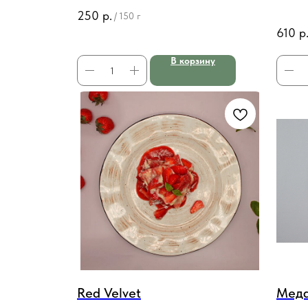
перц
250
р.
/
150 г
610
р
В корзину
Red Velvet
Меда