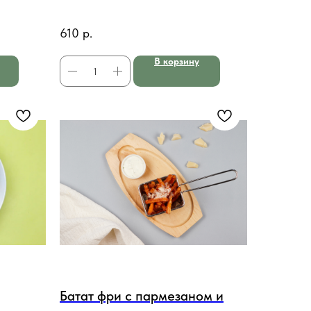
610
р.
В корзину
Батат фри с пармезаном и