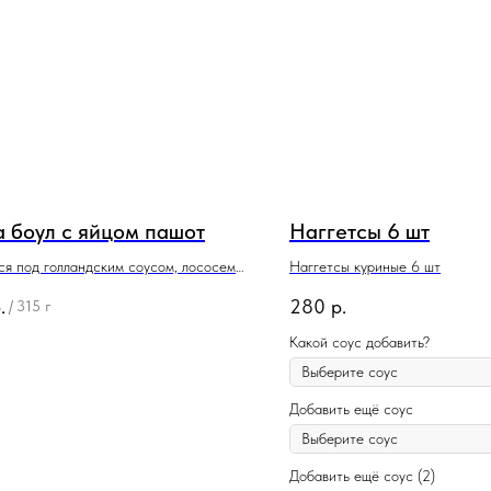
а боул с яйцом пашот
Наггетсы 6 шт
я под голландским соусом, лососем
Наггетсы куриные 6 шт
армезаном
.
280
р.
/
315 г
Какой соус добавить?
Добавить ещё соус
Добавить ещё соус (2)