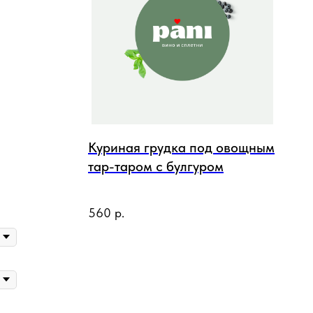
Куриная грудка под овощным
тар-таром с булгуром
560
р.